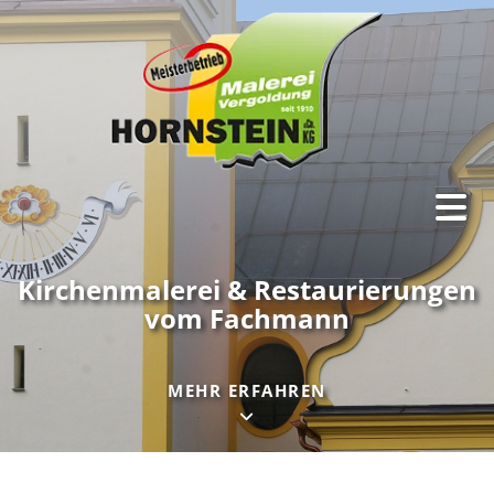
Kirchenmalerei & Restaurierungen
vom Fachmann
MEHR ERFAHREN
