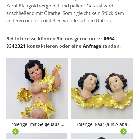
Karat Blattgold vergoldet und poliert. Gefasst wird
anschließend mit Ölfarbe. Somit gleicht kein Stück dem
anderen und es entstehen wunderschöne Unikate.
Bei Interesse können Sie uns gerne unter
0664
8342321
kontaktieren oder eine
Anfrage
senden.
Tirolengel mit Geige (aus Holz) ; Preis: € 250,-
Tirolengel Paar (aus Alabaster) ; Preis: € 80,-
Tiro