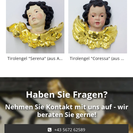
Tirolengel "Serena" (aus Alabaster) ; Preis: € 120,-
Tirolengel "Coressa" (aus Alabaster) ; Preis: € 102,-
Tirol
Haben Sie Fragen?
Nehmen Sie Kontakt mit uns auf - wir
beraten Sie gerne!
+43 5672 62589